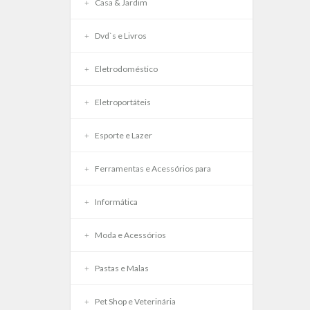
Casa & Jardim
Dvd`s e Livros
Eletrodoméstico
Eletroportáteis
Esporte e Lazer
Ferramentas e Acessórios para
Informática
Moda e Acessórios
Pastas e Malas
Pet Shop e Veterinária