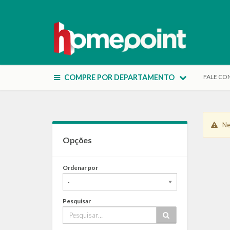
COMPRE POR DEPARTAMENTO
FALE C
Nen
Opções
Ordenar por
-
Pesquisar